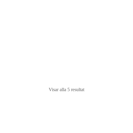
Mode Freehoist telfer 1 ton 20m kätting
batteridriven med inbyggd loadcell
25400
kr
ex moms |
31750
kr
inkl moms
Lägg till i varukorg
Visar alla 5 resultat