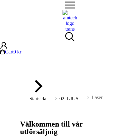
Cart
0
kr
Du är här:
Laser
Startsida
02. LJUS
Välkommen till vår
utförsäljnig