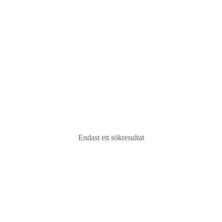
Silverstar LT-212 Club Pro II 250mw röd, 30mw
grön
4000
kr
ex moms |
5000
kr
inkl moms
Lägg till i varukorg
Endast ett sökresultat