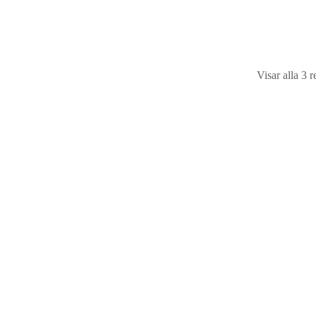
2000
kr
ex moms |
2500
kr
inkl moms
2000
kr
ex moms |
250
Lägg till i varukorg
Lägg till i varukorg
Visar alla 3 r