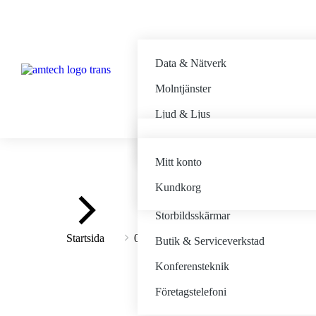
Data & Nätverk
Molntjänster
Ljud & Ljus
MODE FreeHoist D8+
Fjärrsupport
Mitt konto
Minuit Une
Kundkorg
Bildteknik
Du är här:
Storbildsskärmar
Kamera tillbehör
Startsida
03. BILD
Butik & Serviceverkstad
Konferensteknik
Företagstelefoni