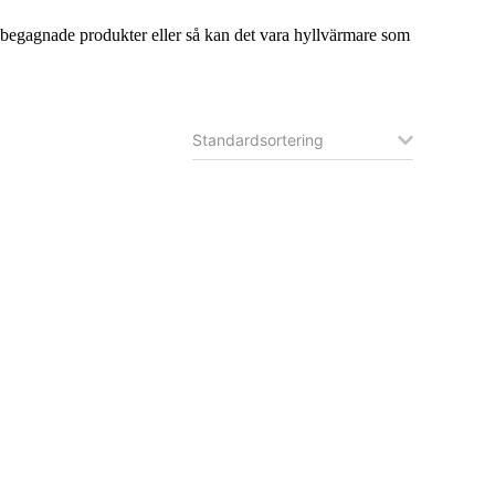
a begagnade produkter eller så kan det vara hyllvärmare som
and
PTZ Optics IP Joystick generation 3