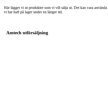
Här lägger vi ut produkter som vi vill sälja ut. Det kan vara använd
vi har haft på lager under en längre tid.
Amtech utförsäljning
Blackmagic Focus Demand
Blackmagic Zoom Dem