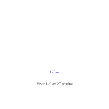
Kiloview DC230 – H.264/NDI HX2 –
SDI/HDMI/VGA Video decoder
1000
kr
ex moms |
1250
kr
inkl moms
Lägg till i varukorg
1
2
3
→
Visar 1–9 av 27 resultat