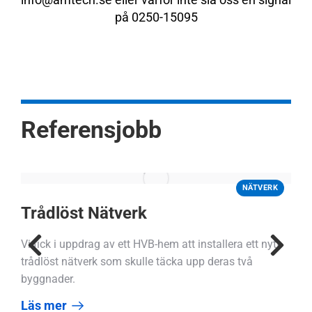
info@amtech.se eller varför inte slå oss en signal
på 0250-15095
Referensjobb
NÄTVERK
Trådlöst Nätverk
Vi fick i uppdrag av ett HVB-hem att installera ett nytt
trådlöst nätverk som skulle täcka upp deras två
byggnader.
Läs mer