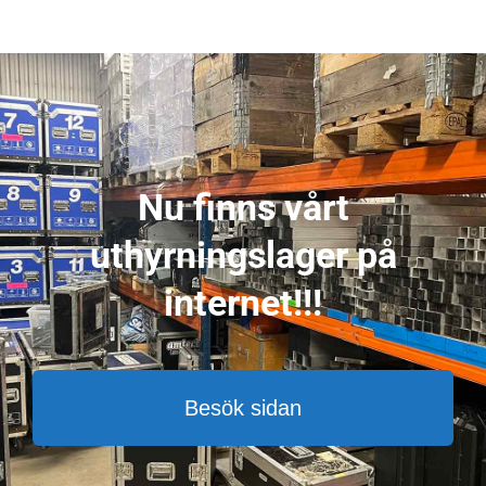
Nu finns vårt
uthyrningslager på
internet!!!
Besök sidan