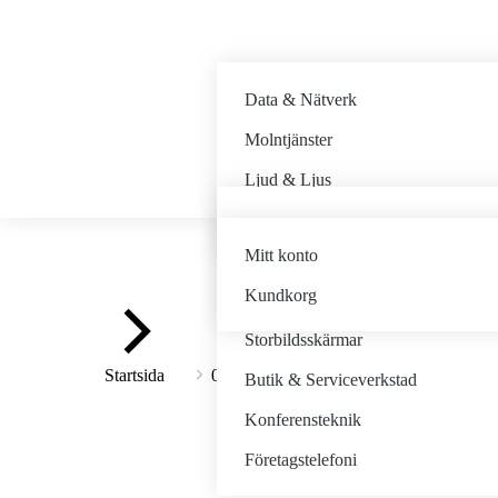
Data & Nätverk
Molntjänster
Ljud & Ljus
MODE FreeHoist D8+
Fjärrsupport
Mitt konto
Minuit Une
Kundkorg
Bildteknik
Du är här:
Storbildsskärmar
Mic (Kabel)
Startsida
01. LJUD
Butik & Serviceverkstad
Konferensteknik
Företagstelefoni