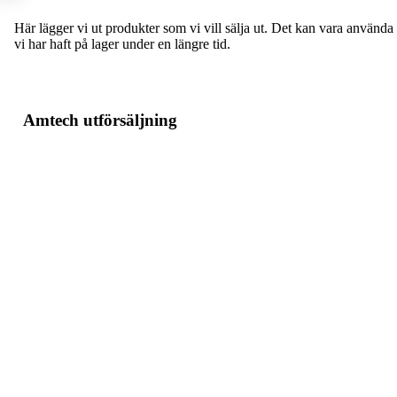
Här lägger vi ut produkter som vi vill sälja ut. Det kan vara använd
vi har haft på lager under en längre tid.
Amtech utförsäljning
Röde mikrofon NTG-2