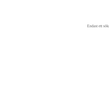
1592
kr
ex moms |
1990
kr
inkl moms
Lägg till i varukorg
Endast ett sök