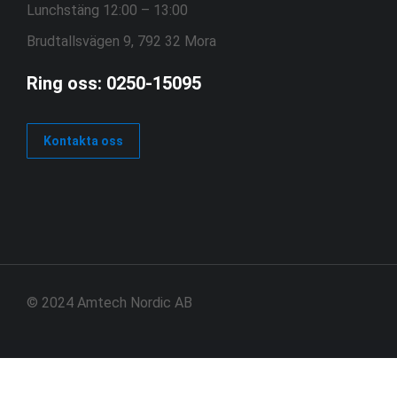
Lunchstäng 12:00 – 13:00
Brudtallsvägen 9, 792 32 Mora
Ring oss: 0250-15095
Kontakta oss
© 2024 Amtech Nordic AB