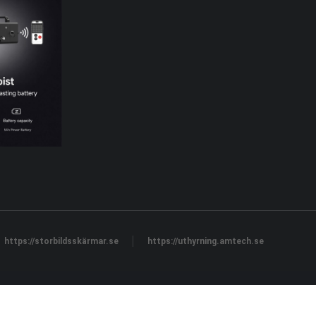
https://storbildsskärmar.se
https://uthyrning.amtech.se